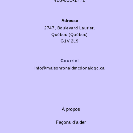
418-651-1772
Adresse
2747, Boulevard Laurier,
Québec (Québec)
G1V 2L9
Courriel
info@maisonronaldmcdonaldqc.ca
À propos
Façons d'aider