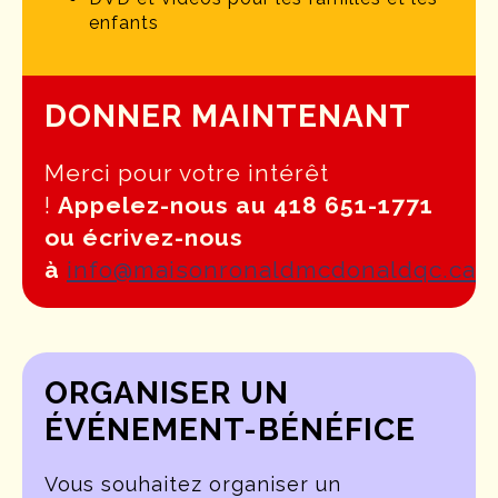
enfants
DONNER MAINTENANT
Merci pour votre intérêt
!
Appelez-nous au 418 651-1771
ou écrivez-nous
à
info@maisonronaldmcdonaldqc.ca
ORGANISER UN
ÉVÉNEMENT-BÉNÉFICE
Vous souhaitez organiser un