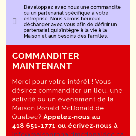
Développez avec nous une commandite
ou un partenariat spécifique à votre
entreprise. Nous serons heureux
d’échanger avec vous afin de définir un
partenariat qui s’intègre à la vie à la
Maison et aux besoins des familles.
COMMANDITER
MAINTENANT
Merci pour votre intérêt ! Vous
désirez commanditer un lieu, une
activité ou un événement de la
Maison Ronald McDonald de
Québec?
Appelez-nous au
418 651-1771 ou écrivez-nous à
info@maisonronaldmcdonaldqc.ca