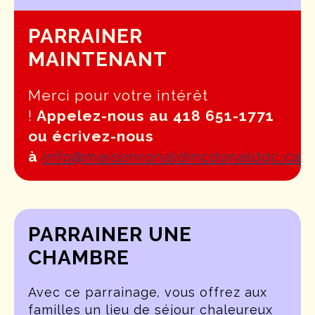
PARRAINER
MAINTENANT
Merci pour votre intérêt
!
Appelez-nous au 418 651-1771
ou écrivez-nous
à
info@maisonronaldmcdonaldqc.ca
PARRAINER UNE
CHAMBRE
Avec ce parrainage
,
vous offrez aux
familles un lieu de séjour chaleureux